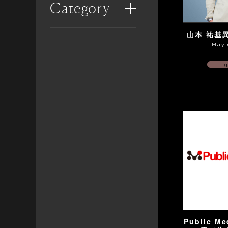
Category
山本 祐基
May 
g
Public M