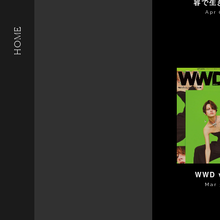
容で生
Apr 
HOME
WWD v
Mar 