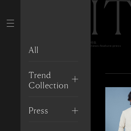
I
特集
news-feature-press
All
Trend
Collection
Press