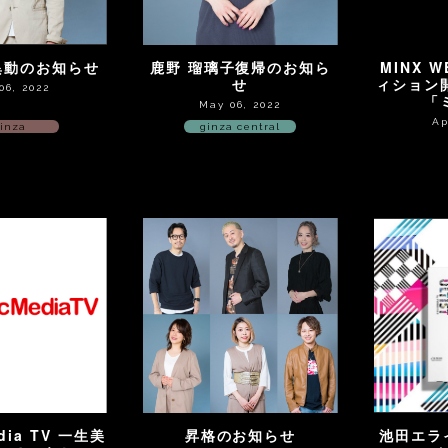
異動のお知らせ
鹿野 瑠璃子復帰のお知ら
MINX 
せ
ィション
06, 2022
「
May 06, 2022
Ap
inza
ginza central
edia TV 一生美
昇格のお知らせ
池田エラ