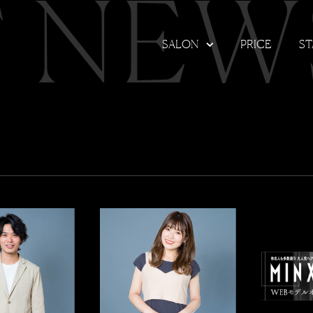
T NEW
SALON
PRICE
ST