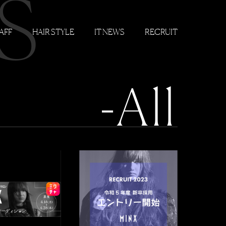
S
AFF
HAIR STYLE
IT NEWS
RECRUIT
-All