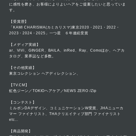
に感性を磨き、お客様によりよいヘアをご提案したいと思っていま
す。
【受賞歴】
「KAMI CHARISMA(カミカリスマ)東京2020・2021・2022・
2023・2024・2025」一つ星 ６年連続受賞
【メディア実績】
ar、ViVi、GINGER、BAILA、inRed、Ray、Comoほか、ヘアカ
タログ、業界誌など多数。
【その他実績】
東京コレクション ヘアディレクション、
【TV.CM】
虹色ジーン／TOKIOヘアケア／NEWS ZERO /Zip
【コンテスト】
ミルボンDAデザイン、コミュニケーションW受賞、JHAニューカ
マー ファイナリスト、THAクリエイティブ部門 ファイナリスト
etc...
【商品開発】