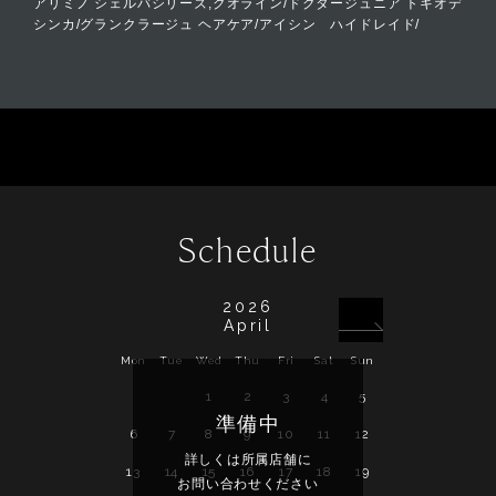
アリミノ シェルバシリーズ,クオライン/ドクタージュニア トキオデ
シンカ/グランクラージュ ヘアケア/アイシン ハイドレイド/
Schedule
2026
April
Mon
Tue
Wed
Thu
Fri
Sat
Sun
Mon
Tue
Wed
1
2
3
4
5
準備中
6
7
8
9
10
11
12
4
5
6
詳しくは所属店舗に
詳し
13
14
15
16
17
18
19
11
12
13
お問い合わせください
お問い