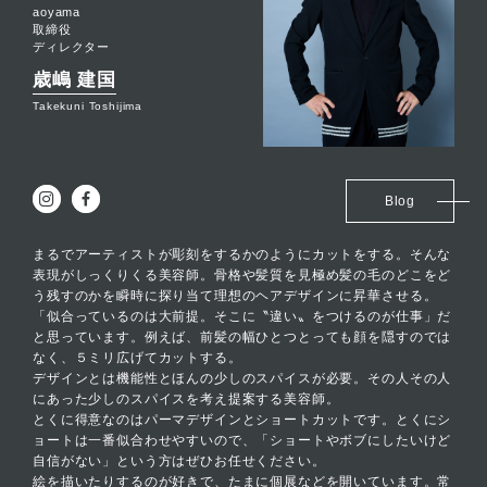
aoyama
取締役
ディレクター
歳嶋 建国
Takekuni Toshijima
Blog
まるでアーティストが彫刻をするかのようにカットをする。そんな
表現がしっくりくる美容師。骨格や髪質を見極め髪の毛のどこをど
う残すのかを瞬時に探り当て理想のヘアデザインに昇華させる。
「似合っているのは大前提。そこに〝違い〟をつけるのが仕事」だ
と思っています。例えば、前髪の幅ひとつとっても顔を隠すのでは
なく、５ミリ広げてカットする。
デザインとは機能性とほんの少しのスパイスが必要。その人その人
にあった少しのスパイスを考え提案する美容師。
とくに得意なのはパーマデザインとショートカットです。とくにシ
ョートは一番似合わせやすいので、「ショートやボブにしたいけど
自信がない」という方はぜひお任せください。
絵を描いたりするのが好きで、たまに個展などを開いています。常