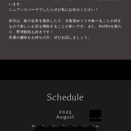
います。
ニュアンスパーマでしたらぜひ私にお任せください！
休日は、家の近所を散歩したり、古着屋めぐりや食べることが好き
なので新しいお店を開拓することが多いです。また、Netflixを観た
り、野球観戦も好きです！
共通の趣味をお持ちの方、ぜひお話しましょう。
Schedule
2025
August
Mon
Tue
Wed
Thu
Fri
Sat
Sun
Mon
Tue
Wed