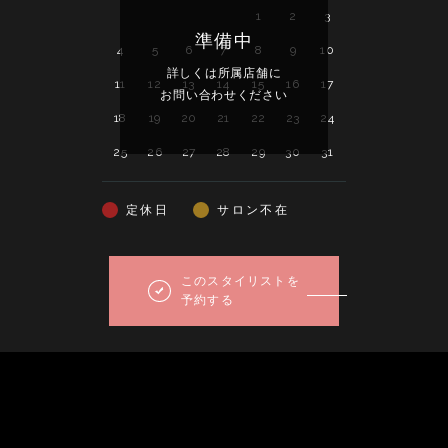
1
2
3
1
2
3
準備中
4
5
6
7
8
9
10
8
9
10
詳しくは所属店舗に
詳し
11
12
13
14
15
16
17
15
16
17
お問い合わせください
お問い
18
19
20
21
22
23
24
22
23
24
25
26
27
28
29
30
31
29
30
定休日
サロン不在
このスタイリストを
予約する