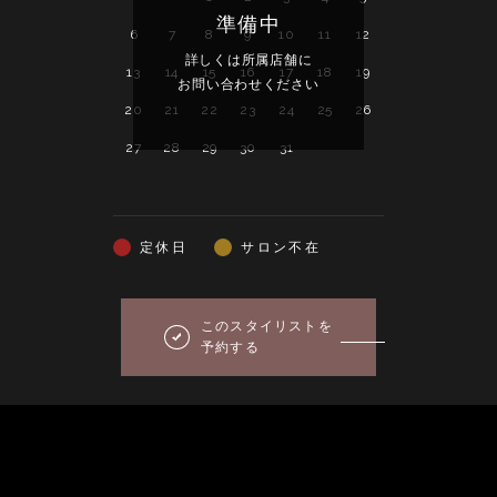
準備中
6
7
8
9
10
11
12
3
4
5
詳しくは所属店舗に
詳し
13
14
15
16
17
18
19
10
11
12
お問い合わせください
お問い
20
21
22
23
24
25
26
17
18
19
27
28
29
30
31
24
25
26
31
定休日
サロン不在
このスタイリストを
予約する