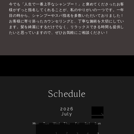
今でも「人生で一番上手なシャンプー！」と褒めてくださったお客
様がずっと指名してくれることが、私のやりがいの一つです。一年
目の時から、シャンプーやスパ指名を多数いただいておりました！
お客様に寄り添ったカウンセリングと、丁寧な施術を大切にしてい
ます。髪を綺麗にするだけでなく、リラックスできる時間も提供し
たいと思っていますので、ぜひお気軽にご相談ください！
Schedule
2026
July
Mon
Tue
Wed
Thu
Fri
Sat
Sun
Mon
Tue
Wed
1
2
3
4
5