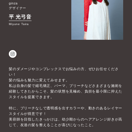
ginza
デザイナー
平 光弓音
Miyune Taira
髪のダメージやコンプレックスでお悩みの方、ぜひお任せくださ
い！
髪の悩みも魅力に変えてみせます。
私は自身の髪で縮毛矯正、パーマ、ブリーチなどさまざまな施術を
経験してきたからこそ、髪の状態を見極め、負担を最小限に抑えた
スタイルを提案できます。
特に、ブリーチなしで透明感を出すカラーや、動きのあるレイヤー
スタイルが得意です！
美容師を目指したきっかけは、幼少期からのヘアアレンジ好きが高
じて、友達の髪を整えることが喜びになったこと。