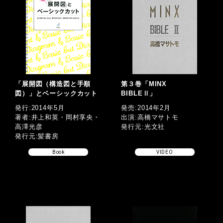
「展開図（構造図と手順
第３巻「MINX
図）」とベーシックカット
BIBLEⅡ」
発行:2014年5月
発売:2014年2月
著者:井上和英・岡村享央・
出演:高橋マサトモ
高澤光彦
発行元:光文社
発行元:髪書房
Book
VIDEO