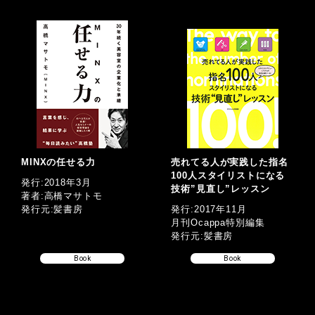
MINXの任せる力
売れてる人が実践した指名
100人スタイリストになる
発行:2018年3月
技術”見直し”レッスン
著者:高橋マサトモ
発行元:髪書房
発行:2017年11月
月刊Ocappa特別編集
発行元:髪書房
Book
Book