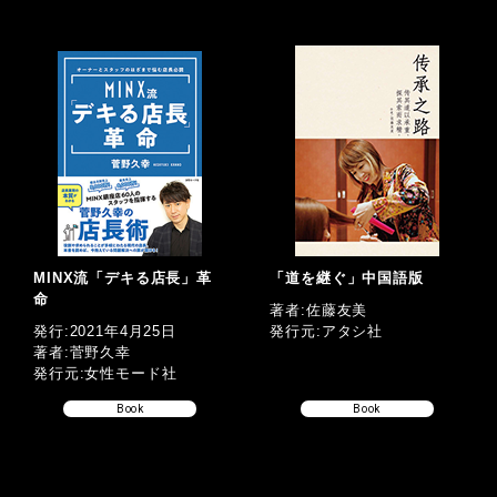
MINX流「デキる店長」革
「道を継ぐ」中国語版
命
著者:佐藤友美
発行:2021年4月25日
発行元:アタシ社
著者:菅野久幸
発行元:女性モード社
Book
Book