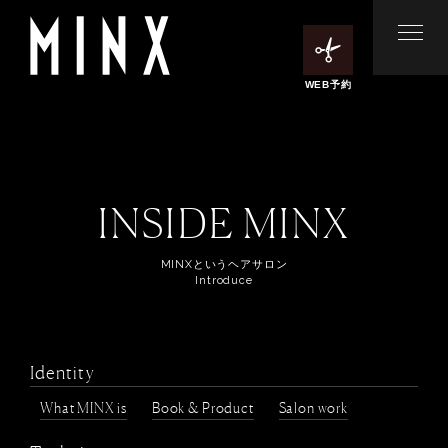
WEB予約
INSIDE MINX
MINXというヘアサロン
Introduce
Identity
What MINX is
Book & Product
Salon work