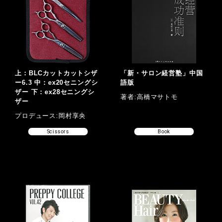
上：BLCカットカットシザ
「新・サロン経営塾」中国
ー6.3 中：ex20セニングシ
語版
ザー 下：ex28セニングシ
著者:高橋マサトモ
ザー
プロデュース:岡村享央
Scissors
Book