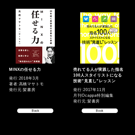
MINXの任せる力
売れてる人が実践した指名
100人スタイリストになる
発行:2018年3月
技術”見直し”レッスン
著者:高橋マサトモ
発行元:髪書房
発行:2017年11月
月刊Ocappa特別編集
発行元:髪書房
Book
Book