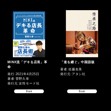
MINX流「デキる店長」革
「道を継ぐ」中国語版
命
著者:佐藤友美
発行:2021年4月25日
発行元:アタシ社
著者:菅野久幸
発行元:女性モード社
Book
Book