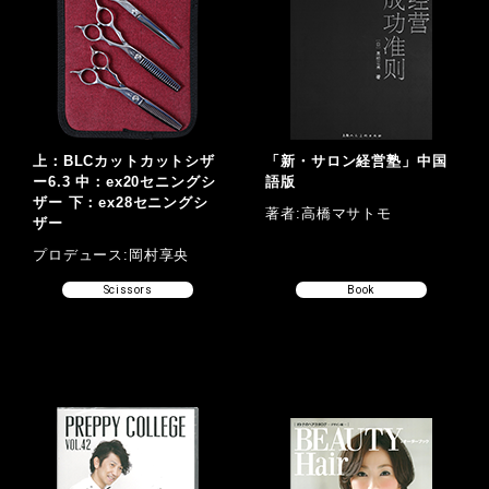
上：BLCカットカットシザ
「新・サロン経営塾」中国
ー6.3 中：ex20セニングシ
語版
ザー 下：ex28セニングシ
著者:高橋マサトモ
ザー
プロデュース:岡村享央
Scissors
Book