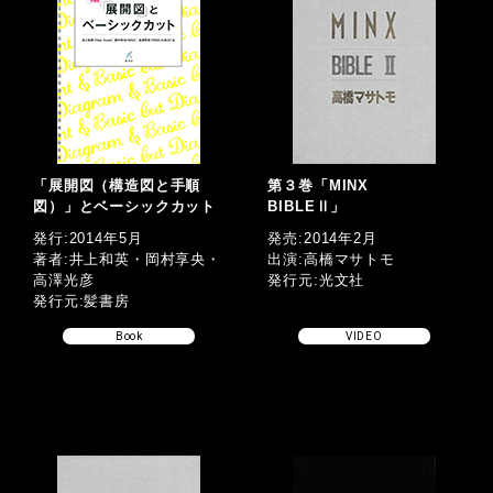
「展開図（構造図と手順
第３巻「MINX
図）」とベーシックカット
BIBLEⅡ」
発行:2014年5月
発売:2014年2月
著者:井上和英・岡村享央・
出演:高橋マサトモ
高澤光彦
発行元:光文社
発行元:髪書房
Book
VIDEO