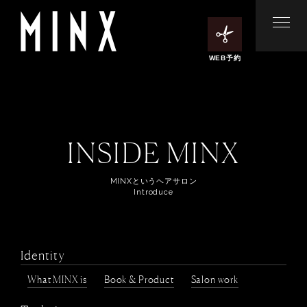
WEB予約
INSIDE MINX
MINXというヘアサロン
Introduce
Identity
What MINX is
Book & Product
Salon work