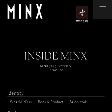
WEB予約
INSIDE MINX
MINXというヘアサロン
Introduce
Identity
What MINX is
Book & Product
Salon work