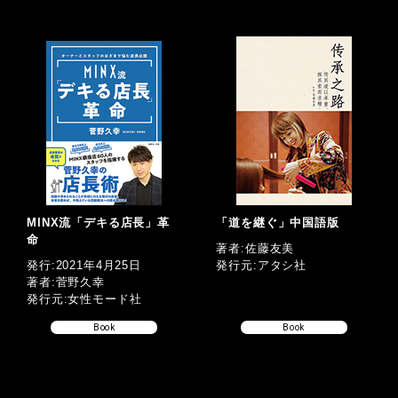
MINX流「デキる店長」革
「道を継ぐ」中国語版
命
著者:佐藤友美
発行:2021年4月25日
発行元:アタシ社
著者:菅野久幸
発行元:女性モード社
Book
Book