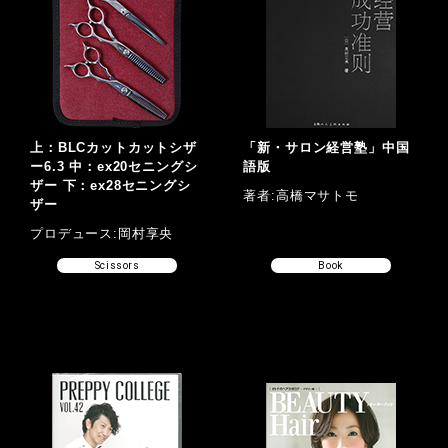
上：BLCカットカットシザ
「新・サロン経営塾」中国
ー6.3 中：ex20セニングシ
語版
ザー 下：ex28セニングシ
著者:高橋マサトモ
ザー
プロデュース:岡村享央
Scissors
Book