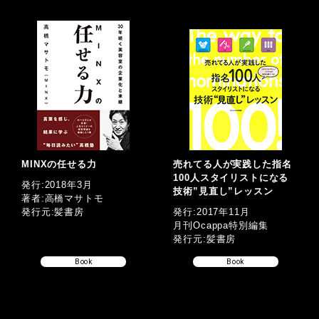
MINXの任せる力
売れてる人が実践した指名
100人スタイリストになる
発行:2018年3月
技術”見直し”レッスン
著者:高橋マサトモ
発行元:髪書房
発行:2017年11月
月刊Ocappa特別編集
発行元:髪書房
Book
Book