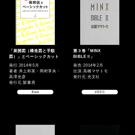
「展開図（構造図と手順
第３巻「MINX
図）」とベーシックカット
BIBLEⅡ」
発行:2014年5月
発売:2014年2月
著者:井上和英・岡村享央・
出演:高橋マサトモ
高澤光彦
発行元:光文社
発行元:髪書房
Book
VIDEO