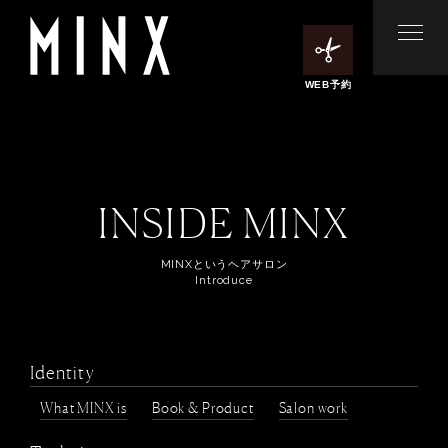
WEB予約
INSIDE MINX
MINXというヘアサロン
Introduce
Identity
What MINX is
Book & Product
Salon work