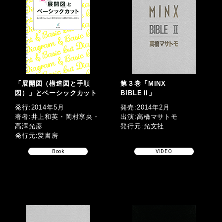
「展開図（構造図と手順
第３巻「MINX
図）」とベーシックカット
BIBLEⅡ」
発行:2014年5月
発売:2014年2月
著者:井上和英・岡村享央・
出演:高橋マサトモ
高澤光彦
発行元:光文社
発行元:髪書房
Book
VIDEO