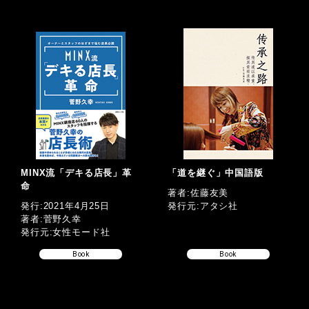
MINX流「デキる店長」革
「道を継ぐ」中国語版
命
著者:佐藤友美
発行:2021年4月25日
発行元:アタシ社
著者:菅野久幸
発行元:女性モード社
Book
Book