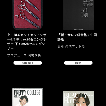
上：BLCカットカットシザ
「新・サロン経営塾」中国
ー6.3 中：ex20セニングシ
語版
ザー 下：ex28セニングシ
著者:高橋マサトモ
ザー
プロデュース:岡村享央
Scissors
Book