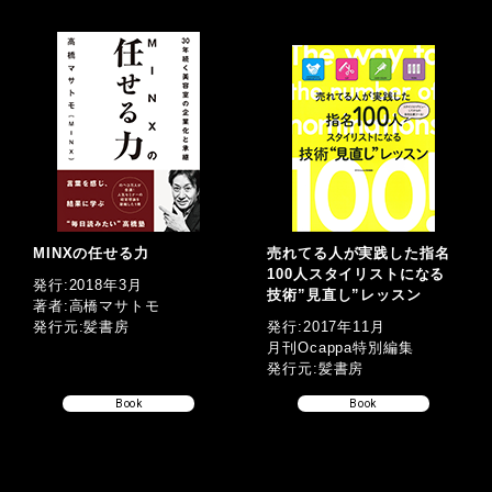
MINXの任せる力
売れてる人が実践した指名
100人スタイリストになる
発行:2018年3月
技術”見直し”レッスン
著者:高橋マサトモ
発行元:髪書房
発行:2017年11月
月刊Ocappa特別編集
発行元:髪書房
Book
Book