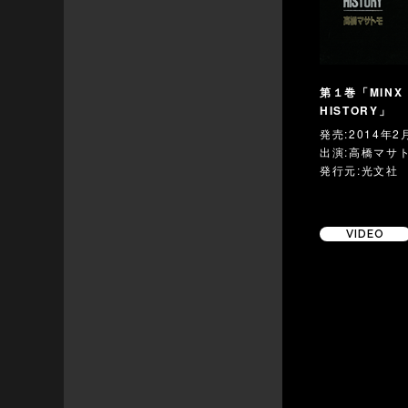
第１巻「MIN
HISTORY」
発売:2014年2
出演:高橋マサ
発行元:光文社
VIDEO