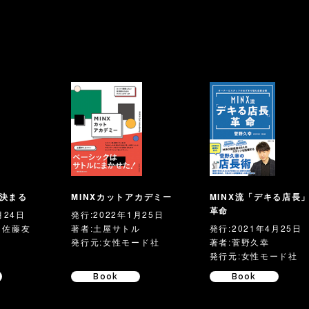
決まる
MINXカットアカデミー
MINX流「デキる店長
革命
月24日
発行:2022年1月25日
、佐藤友
著者:土屋サトル
発行:2021年4月25日
発行元:女性モード社
著者:菅野久幸
発行元:女性モード社
Book
Book