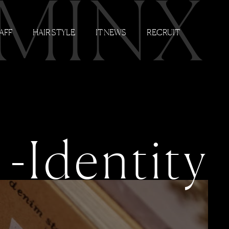
 MINX
AFF
HAIR STYLE
IT NEWS
RECRUIT
-Identity