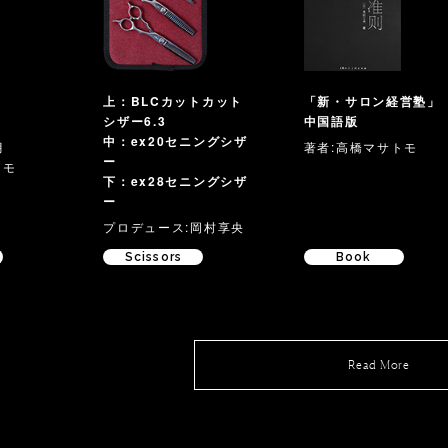
X
上：BLCカットカット
「新・サロン経営塾」
シザー6.3
中国語版
中：ex20セニングシザ
月
著者:高橋マサトモ
ー
トモ
下：ex28セニングシザ
ー
プロデュース:岡村享央
Scissors
Book
Read More