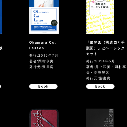
Okamura Cut
「展開図（構造図と手
版
Lesson
順図）」とベーシック
カット
発行:2015年7月
著者:岡村享央
発行:2014年5月
発行元:髪書房
著者:井上和英・岡村享
央・高澤光彦
発行元:髪書房
Book
Book