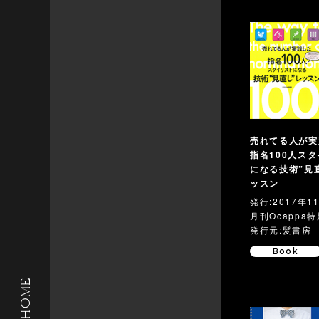
売れてる人が実
指名100人ス
になる技術”見
ッスン
発行:2017年1
月刊Ocappa
発行元:髪書房
Book
HOME