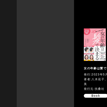
女の年齢は髪で
発行:2023年5
著者:八木花子
美
発行元:扶桑社
Book