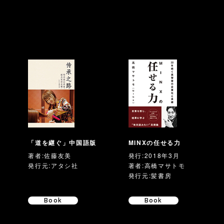
」
「道を継ぐ」中国語版
MINXの任せる力
著者:佐藤友美
発行:2018年3月
発行元:アタシ社
著者:高橋マサトモ
発行元:髪書房
Book
Book