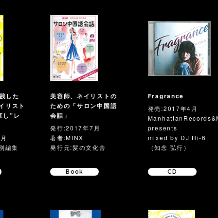
践した
美容師、ネイリストの
Fragrance
タイリスト
ための「サロン中国語
発売:2017年4月
直し”レ
会話」
ManhattanRecords&
発行:2017年7月
presents
1月
著者:MINX
mixed by DJ Hi-6
特別編集
発行元:髪の文化舎
（知念 弘行）
Book
CD