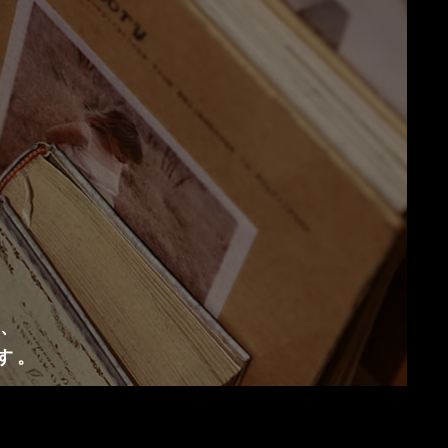
D、
す。