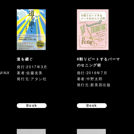
道を継ぐ
9割リピートするパーマ
のセニング術
発行:2017年3月
MINX
著者:佐藤友美
発行:2016年7月
発行元:アタシ社
著者:中野太郎
発行元:新美容出版
Book
Book