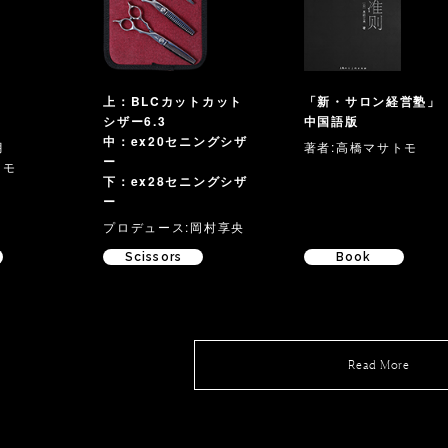
X
上：BLCカットカット
「新・サロン経営塾」
シザー6.3
中国語版
中：ex20セニングシザ
月
著者:高橋マサトモ
ー
トモ
下：ex28セニングシザ
ー
プロデュース:岡村享央
Scissors
Book
Read More