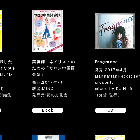
践した
美容師、ネイリストの
Fragrance
タイリスト
ための「サロン中国語
発売:2017年4月
直し”レ
会話」
ManhattanRecords&
発行:2017年7月
presents
1月
著者:MINX
mixed by DJ Hi-6
特別編集
発行元:髪の文化舎
（知念 弘行）
Book
CD