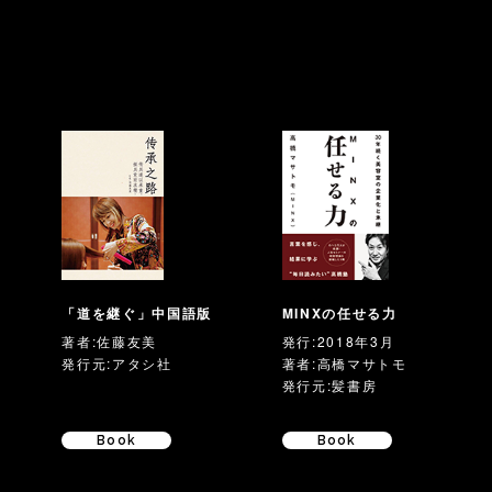
」
「道を継ぐ」中国語版
MINXの任せる力
著者:佐藤友美
発行:2018年3月
発行元:アタシ社
著者:高橋マサトモ
発行元:髪書房
Book
Book