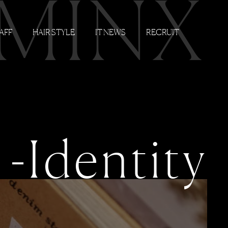
 MINX
AFF
HAIR STYLE
IT NEWS
RECRUIT
-Identity