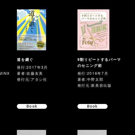
道を継ぐ
9割リピートするパーマ
のセニング術
発行:2017年3月
MINX
著者:佐藤友美
発行:2016年7月
発行元:アタシ社
著者:中野太郎
発行元:新美容出版
Book
Book