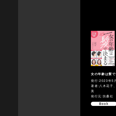
女の年齢は髪で
発行:2023年5
著者:八木花子
美
発行元:扶桑社
Book