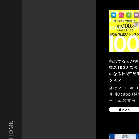
売れてる人が実
指名100人ス
になる技術”見
ッスン
発行:2017年1
月刊Ocappa
発行元:髪書房
Book
HOME