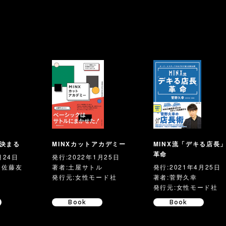
決まる
MINXカットアカデミー
MINX流「デキる店長
革命
月24日
発行:2022年1月25日
、佐藤友
著者:土屋サトル
発行:2021年4月25日
発行元:女性モード社
著者:菅野久幸
発行元:女性モード社
Book
Book