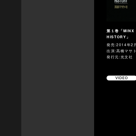
第１巻「MIN
HISTORY」
発売:2014年2
出演:高橋マサ
発行元:光文社
VIDEO