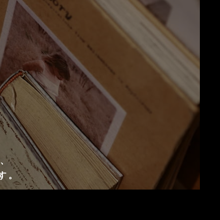
D、
す。