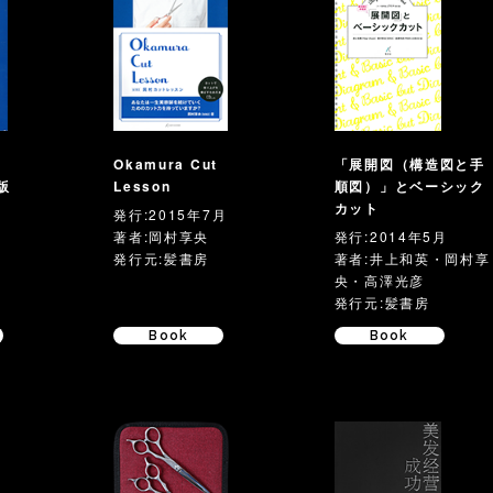
Okamura Cut
「展開図（構造図と手
版
Lesson
順図）」とベーシック
カット
発行:2015年7月
著者:岡村享央
発行:2014年5月
発行元:髪書房
著者:井上和英・岡村享
央・高澤光彦
発行元:髪書房
Book
Book