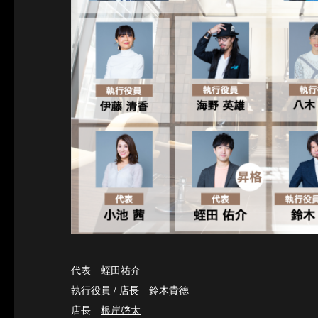
代表
蛭田祐介
執行役員 / 店長
鈴木貴徳
店長
根岸啓太