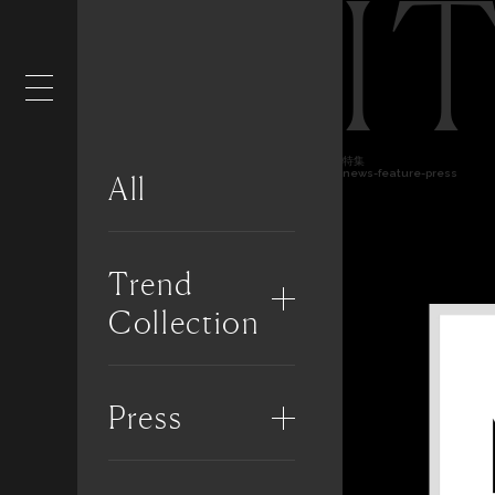
I
特集
news-feature-press
All
Trend
Collection
Press