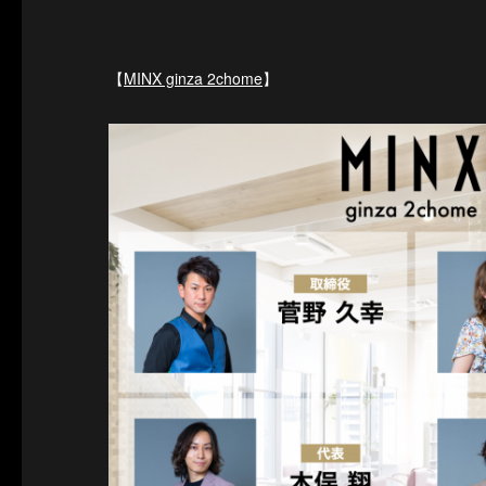
【
MINX ginza 2chome
】