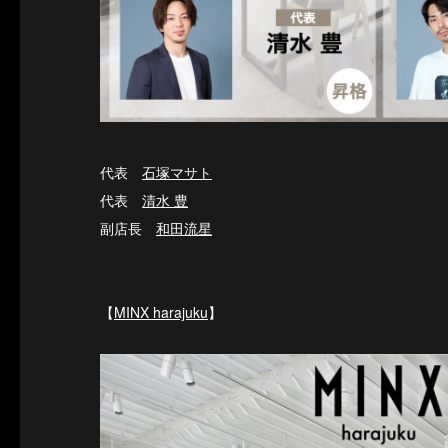
代表
石塚マサト
代表
清水 豊
副店長
和田流星
【
MINX harajuku
】