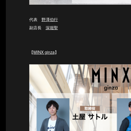
代表
野澤伯行
副店長
深堀聖
【
MINX ginza
】