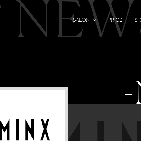
T NEW
SALON
PRICE
ST
-