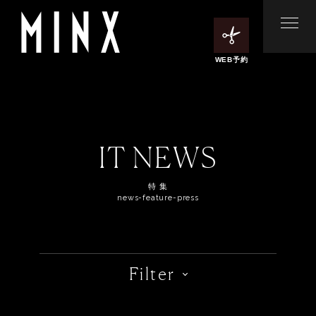
WEB予約
IT NEWS
特 集
news-feature-press
Filter