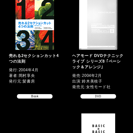
売れる2セクションカット4
ヘアモード DVDテクニック
つの法則
ライブ シリーズ8 ｢ベーシ
ック＆アレンジ｣
発行:2004年4月
著者:岡村享央
発売:2004年2月
発行元:髪書房
出演:鈴木美枝子
発売元:女性モード社
Book
DVD