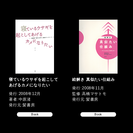
寝ているウサギを起こして
絵解き 真似たい仕組み
あげるカメになりたい
発行:2008年11月
発行:2008年12月
監修:高橋マサトモ
著者:中原渚
発行元:髪書房
発行元:髪書房
Book
Book