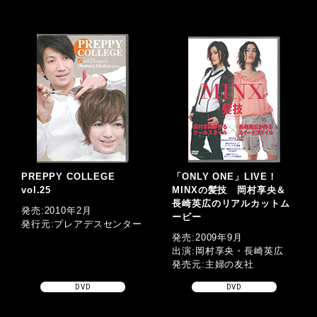
PREPPY COLLEGE
「ONLY ONE」LIVE！
vol.25
MINXの髪技 岡村享央＆
長崎英広のリアルカットム
発売:2010年2月
ービー
発行元:プレアデスセンター
発売:2009年9月
出演:岡村享央・長崎英広
発売元:主婦の友社
DVD
DVD