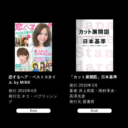
恋するヘア・ベストスタイ
「カット展開図」日本基準
ル by MINX
発行:2010年3月
発行:2010年4月
著者:井上和英・岡村享央・
発行元:ネコ・パブリッシン
高澤光彦
グ
発行元:髪書房
Book
Book