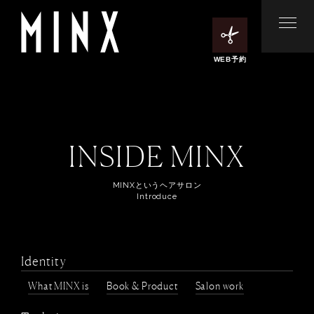
WEB予約
INSIDE MINX
MINXというヘアサロン
Introduce
Identity
What MINX is
Book & Product
Salon work