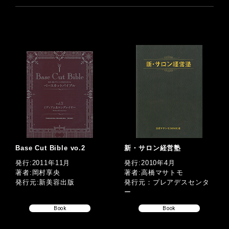
Base Cut Bible vo.2
新・サロン経営塾
発行:2011年11月
発行:2010年4月
著者:岡村享央
著者:高橋マサトモ
発行元:新美容出版
発行元：プレアデスセンタ
ー
Book
Book