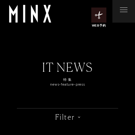
WEB予約
IT NEWS
特 集
news-feature-press
Filter