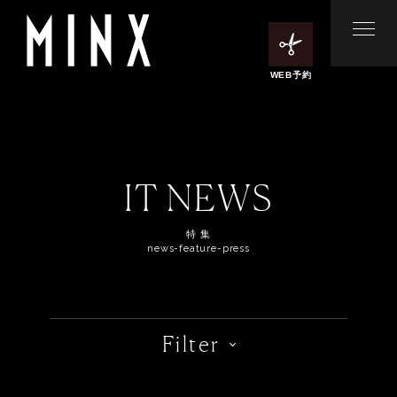
WEB予約
IT NEWS
特 集
news-feature-press
Filter