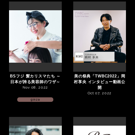
BSフジ 髪カリスマたち ～
美の祭典「TWBC2022」岡
日本が誇る美容師のワザ～
村享央 インタビュー動画公
Nov 08, 2022
開
Oct 07, 2022
ginza