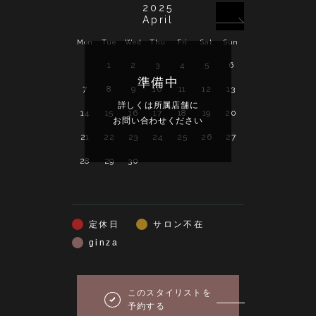
2025
April
Mon
Tue
Wed
Thu
Fri
Sat
Sun
Mon
Tue
Wed
1
2
3
4
5
6
準備中
7
8
9
10
11
12
13
5
6
7
詳しくは所属店舗に
詳し
14
15
16
17
18
19
20
12
13
14
お問い合わせください
お問い
21
22
23
24
25
26
27
19
20
21
28
29
30
26
27
28
定休日
サロン不在
ginza
このスタイリストを
予約する