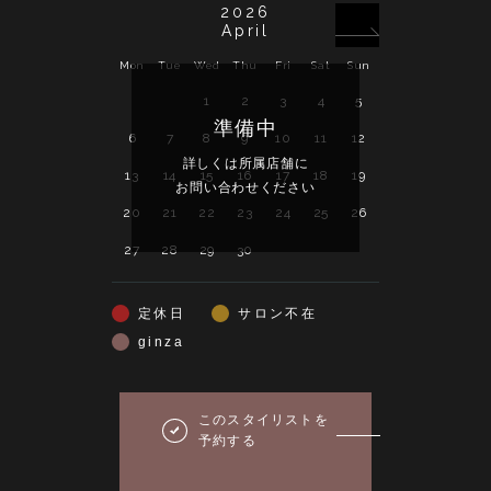
2026
April
Mon
Tue
Wed
Thu
Fri
Sat
Sun
Mon
Tue
Wed
1
2
3
4
5
準備中
6
7
8
9
10
11
12
4
5
6
詳しくは所属店舗に
詳し
13
14
15
16
17
18
19
11
12
13
お問い合わせください
お問い
20
21
22
23
24
25
26
18
19
20
27
28
29
30
25
26
27
定休日
サロン不在
ginza
このスタイリストを
予約する