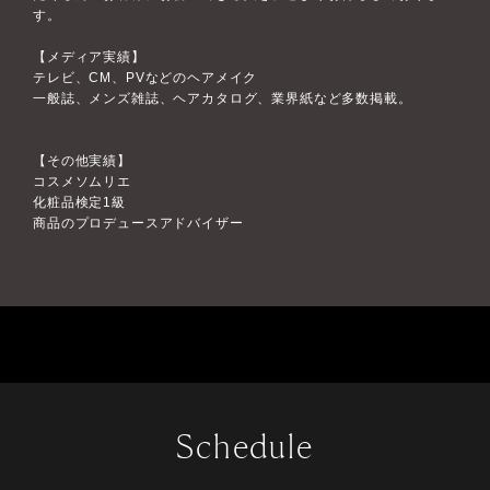
す。
【メディア実績】
テレビ、CM、PVなどのヘアメイク
一般誌、メンズ雑誌、ヘアカタログ、業界紙など多数掲載。
【その他実績】
コスメソムリエ
化粧品検定1級
商品のプロデュースアドバイザー
Schedule