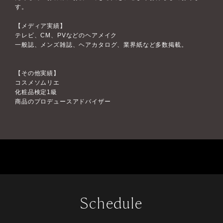
す。
【メディア実績】
テレビ、CM、PVなどのヘアメイク
一般誌、メンズ雑誌、ヘアカタログ、業界紙など多数掲載。
【その他実績】
コスメソムリエ
化粧品検定1級
商品のプロデュースアドバイザー
Schedule