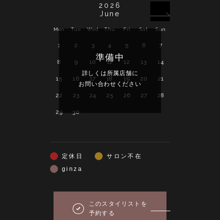
2026
June
Mon
Tue
Wed
Thu
Fri
Sat
Sun
Mon
Tue
Wed
1
2
3
4
5
6
7
1
準備中
8
9
10
11
12
13
14
6
7
8
詳しくは所属店舗に
詳し
15
16
17
18
19
20
21
13
14
15
お問い合わせください
お問い
22
23
24
25
26
27
28
20
21
22
29
30
27
28
29
定休日
サロン不在
ginza
このスタイリストを
予約する