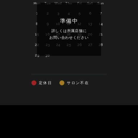
Mon
Tue
Wed
Thu
Fri
Sat
Sun
Mon
Tue
Wed
1
2
3
4
5
6
7
1
準備中
8
9
10
11
12
13
14
6
7
8
詳しくは所属店舗に
詳し
15
16
17
18
19
20
21
13
14
15
お問い合わせください
お問い
22
23
24
25
26
27
28
20
21
22
29
30
27
28
29
定休日
サロン不在