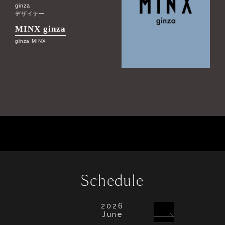
ginza
デザイナー
MINX ginza
ginza MINX
Schedule
2026
June