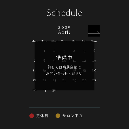
Schedule
2025
April
Mon
Tue
Wed
Thu
Fri
Sat
Sun
Mon
Tue
Wed
1
2
3
4
5
6
準備中
7
8
9
10
11
12
13
5
6
7
詳しくは所属店舗に
詳し
14
15
16
17
18
19
20
12
13
14
お問い合わせください
お問い
21
22
23
24
25
26
27
19
20
21
28
29
30
26
27
28
定休日
サロン不在