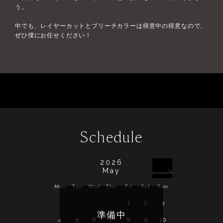
う。
中でも、レイヤーカットとブリーチカラーは得意中の得意なので、
ぜひ僕にお任せください！
Schedule
2026
May
Mon
Tue
Wed
Thu
Fri
Sat
Sun
Mon
Tue
Wed
1
2
3
1
2
3
準備中
4
5
6
7
8
9
10
8
9
10