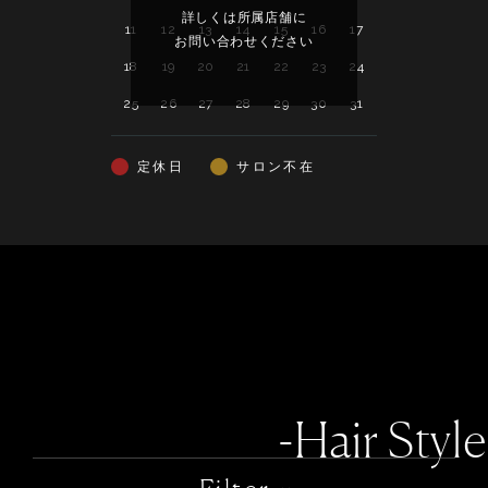
詳しくは所属店舗に
詳し
11
12
13
14
15
16
17
15
16
17
お問い合わせください
お問い
18
19
20
21
22
23
24
22
23
24
25
26
27
28
29
30
31
29
30
定休日
サロン不在
-Hair Style